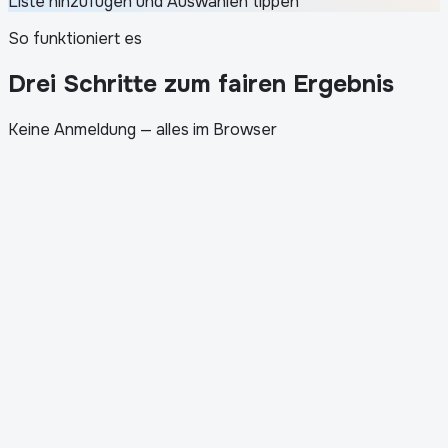
Liste hinzufügen und Auswählen tippen
So funktioniert es
Drei Schritte zum fairen Ergebnis
Keine Anmeldung — alles im Browser
1
.
Teilnehmerliste einfügen
2
.
Anzahl der Gewinner festlegen
3
.
Auf Ziehen klicken