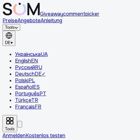
Giveaway
comment
picker
Preise
Angebote
Anleitung
Tools
DE
▾
Українська
UA
English
EN
Русский
RU
Deutsch
DE
✓
Polski
PL
Español
ES
Português
PT
Türkçe
TR
Français
FR
Tools
Anmelden
Kostenlos testen