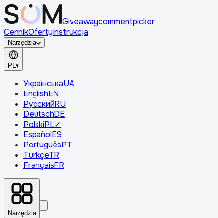
Giveaway
comment
picker
Cennik
Oferty
Instrukcja
Narzędzia
PL
▾
Українська
UA
English
EN
Русский
RU
Deutsch
DE
Polski
PL
✓
Español
ES
Português
PT
Türkçe
TR
Français
FR
Narzędzia