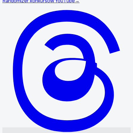
Randomizer konkursów YouTube
→