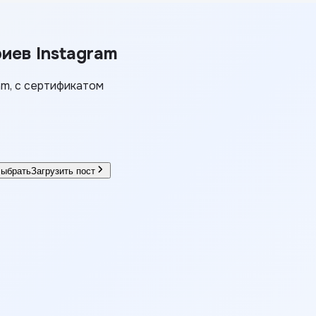
риев
Instagram
ram, с сертификатом
ыбрать
Загрузить пост