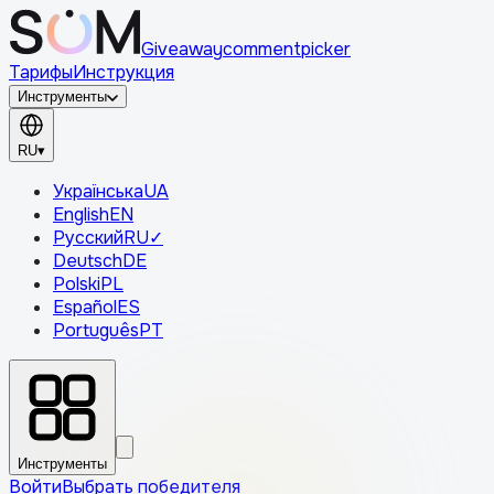
Giveaway
comment
picker
Тарифы
Инструкция
Инструменты
RU
▾
Українська
UA
English
EN
Русский
RU
✓
Deutsch
DE
Polski
PL
Español
ES
Português
PT
Инструменты
Войти
Выбрать победителя