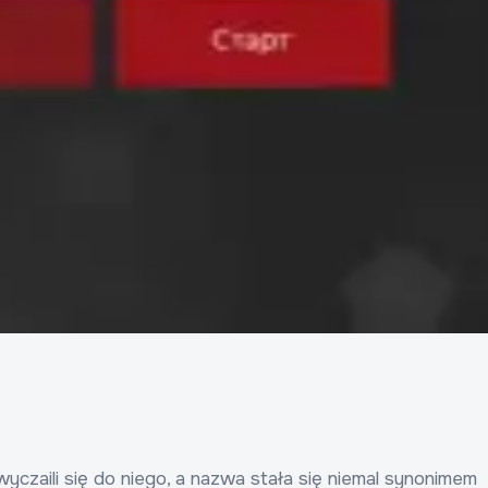
zaili się do niego, a nazwa stała się niemal synonimem