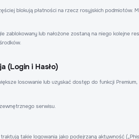
ęściej blokują płatności na rzecz rosyjskich podmiotów. M
le zablokowany lub nałożone zostaną na niego kolejne res
 środków.
a (Login i Hasło)
większe losowanie lub uzyskać dostęp do funkcji Premium
e zewnętrznego serwisu.
raktują takie logowania jako podejrzaną aktywność („Phi