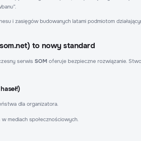
wbanu”.
nesu i zasięgów budowanych latami podmiotom działającym
t-som.net) to nowy standard
czesny serwis
SOM
oferuje bezpieczne rozwiązanie. Stwor
haseł!)
ństwa dla organizatora.
a w mediach społecznościowych.