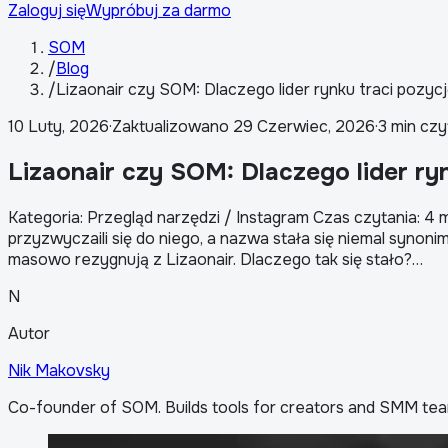
Zaloguj się
Wypróbuj za darmo
SOM
/
Blog
/
Lizaonair czy SOM: Dlaczego lider rynku traci pozycj
10 Luty, 2026
·
Zaktualizowano
29 Czerwiec, 2026
·
3 min czy
Lizaonair czy SOM: Dlaczego lider ryn
Kategoria: Przegląd narzędzi / Instagram Czas czytania: 4
przyzwyczaili się do niego, a nazwa stała się niemal syn
masowo rezygnują z Lizaonair. Dlaczego tak się stało?…
N
Autor
Nik Makovsky
Co-founder of SOM. Builds tools for creators and SMM tea