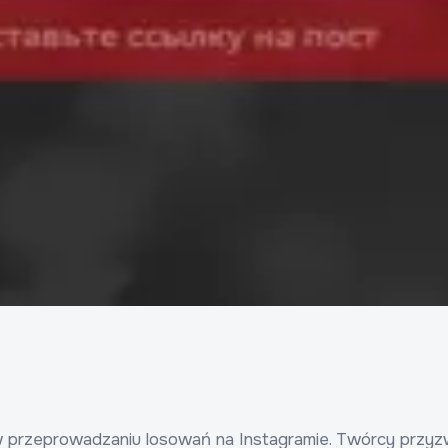
przeprowadzaniu losowań na Instagramie. Twórcy przyzwyc