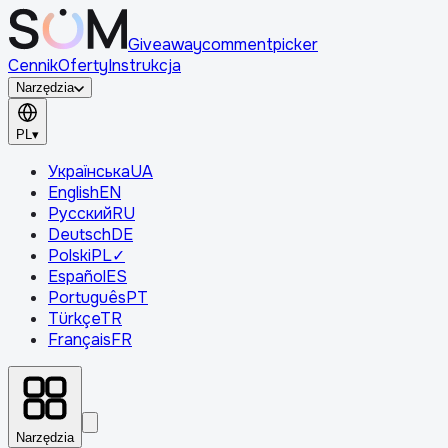
Giveaway
comment
picker
Cennik
Oferty
Instrukcja
Narzędzia
PL
▾
Українська
UA
English
EN
Русский
RU
Deutsch
DE
Polski
PL
✓
Español
ES
Português
PT
Türkçe
TR
Français
FR
Narzędzia