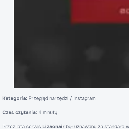
Kategoria:
Przegląd narzędzi / Instagram
Czas czytania:
4 minuty
Przez lata serwis
Lizaonair
był uznawany za standard w 